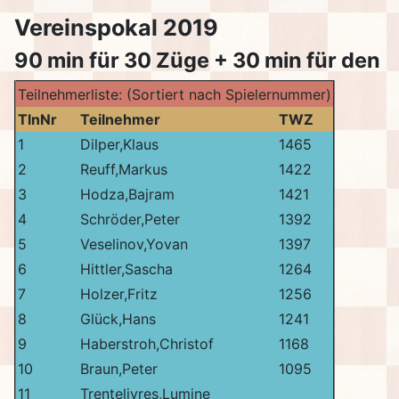
Vereinspokal 2019
90 min für 30 Züge + 30 min für den R
Teilnehmerliste: (Sortiert nach Spielernummer)
TlnNr
Teilnehmer
TWZ
1
Dilper,Klaus
1465
2
Reuff,Markus
1422
3
Hodza,Bajram
1421
4
Schröder,Peter
1392
5
Veselinov,Yovan
1397
6
Hittler,Sascha
1264
7
Holzer,Fritz
1256
8
Glück,Hans
1241
9
Haberstroh,Christof
1168
10
Braun,Peter
1095
11
Trentelivres,Lumine