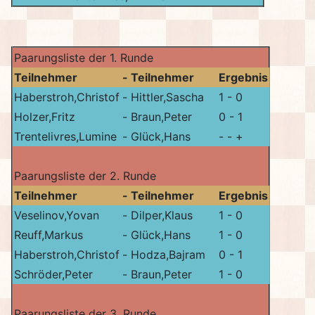
Paarungsliste der 1. Runde
Teilnehmer
-
Teilnehmer
Ergebnis
Haberstroh,Christof
-
Hittler,Sascha
1 - 0
Holzer,Fritz
-
Braun,Peter
0 - 1
Trentelivres,Lumine
-
Glück,Hans
- - +
Paarungsliste der 2. Runde
Teilnehmer
-
Teilnehmer
Ergebnis
Veselinov,Yovan
-
Dilper,Klaus
1 - 0
Reuff,Markus
-
Glück,Hans
1 - 0
Haberstroh,Christof
-
Hodza,Bajram
0 - 1
Schröder,Peter
-
Braun,Peter
1 - 0
Paarungsliste der 3. Runde