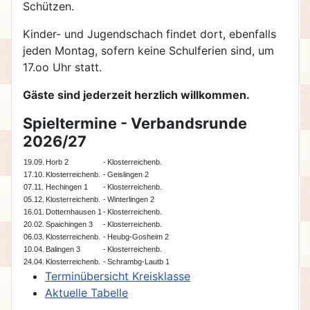
Schützen.
Kinder- und Jugendschach findet dort, ebenfalls
jeden Montag, sofern keine Schulferien sind, um
17.oo Uhr statt.
Gäste sind jederzeit herzlich willkommen.
Spieltermine - Verbandsrunde
2026/27
19.09.
Horb 2
-
Klosterreichenb.
17.10.
Klosterreichenb.
-
Geislingen 2
07.11.
Hechingen 1
-
Klosterreichenb.
05.12.
Klosterreichenb.
-
Winterlingen 2
16.01.
Dotternhausen 1
-
Klosterreichenb.
20.02.
Spaichingen 3
-
Klosterreichenb.
06.03.
Klosterreichenb.
-
Heubg-Gosheim 2
10.04.
Balingen 3
-
Klosterreichenb.
24.04.
Klosterreichenb.
-
Schrambg-Lautb 1
Terminübersicht Kreisklasse
Aktuelle Tabelle