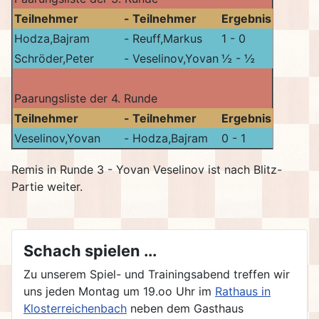
Teilnehmer
-
Teilnehmer
Ergebnis
Hodza,Bajram
-
Reuff,Markus
1 - 0
Schröder,Peter
-
Veselinov,Yovan
½ - ½
Paarungsliste der 4. Runde
Teilnehmer
-
Teilnehmer
Ergebnis
Veselinov,Yovan
-
Hodza,Bajram
0 - 1
Remis in Runde 3 - Yovan Veselinov ist nach Blitz-
Partie weiter.
Schach spielen ...
Zu unserem Spiel- und Trainingsabend treffen wir
uns jeden Montag um 19.oo Uhr im
Rathaus in
Klosterreichenbach
neben dem Gasthaus